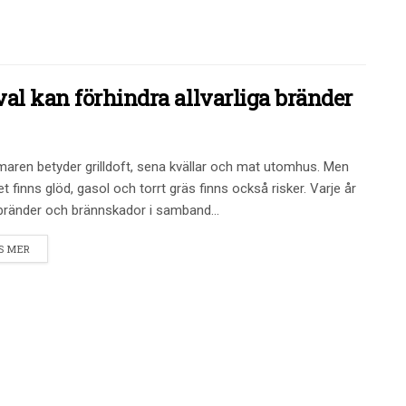
val kan förhindra allvarliga bränder
ren betyder grilldoft, sena kvällar och mat utomhus. Men
et finns glöd, gasol och torrt gräs finns också risker. Varje år
bränder och brännskador i samband...
S MER