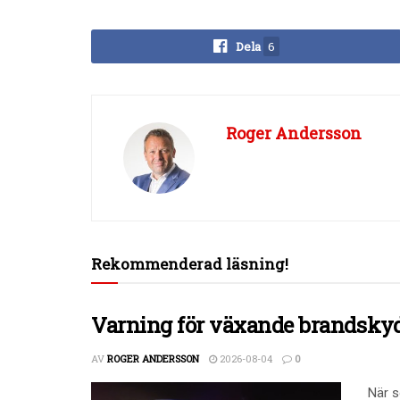
Dela
6
Roger Andersson
Rekommenderad läsning!
Varning för växande brandskyd
AV
ROGER ANDERSSON
2026-08-04
0
När s