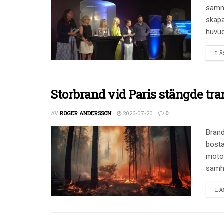
samma
skapa
huvud
LÄ
Storbrand vid Paris stängde tra
AV
ROGER ANDERSSON
2026-07-20
0
Brand
bosta
motor
samhä
LÄ