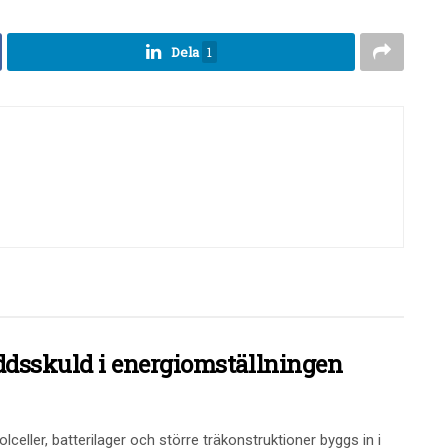
Dela
1
dsskuld i energiomställningen
olceller, batterilager och större träkonstruktioner byggs in i