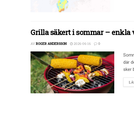
Grilla säkert i sommar – enkla 
AV
ROGER ANDERSSON
2026-06-16
0
Somma
där d
sker 
LÄ