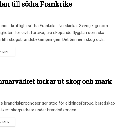
an till södra Frankrike
rinner kraftigt i södra Frankrike. Nu skickar Sverige, genom
gheten för civilt försvar, två skopande flygplan som ska
a till i skogsbrandsbekämpningen. Det brinner i skog och...
S MER
ommarvädret torkar ut skog och mark
s brandriskprognoser ger stöd för eldningsförbud, beredskap
äkert skogsarbete under brandsäsongen.
S MER