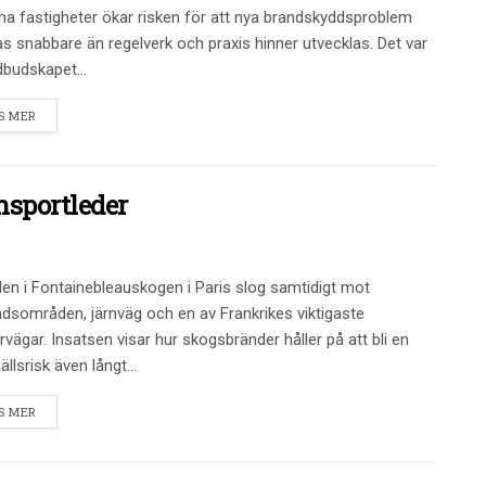
 fastigheter ökar risken för att nya brandskyddsproblem
s snabbare än regelverk och praxis hinner utvecklas. Det var
budskapet...
S MER
nsportleder
en i Fontainebleauskogen i Paris slog samtidigt mot
dsområden, järnväg och en av Frankrikes viktigaste
vägar. Insatsen visar hur skogsbränder håller på att bli en
llsrisk även långt...
S MER