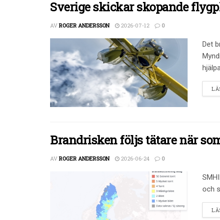
Sverige skickar skopande flygpl
AV
ROGER ANDERSSON
2026-07-12
0
Det b
Myndi
hjälp
LÄ
Brandrisken följs tätare när s
AV
ROGER ANDERSSON
2026-06-24
0
SMHI:
och s
LÄ