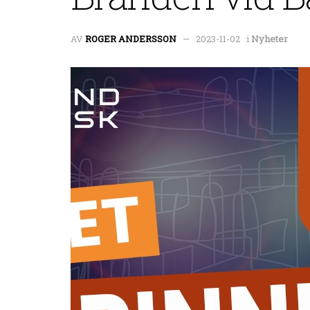
AV
ROGER ANDERSSON
2023-11-02
i
Nyheter