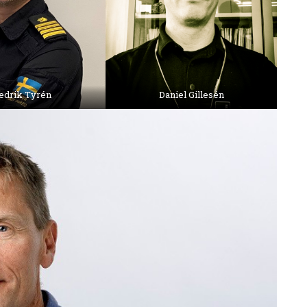
edrik Tyrén
Daniel Gillesén