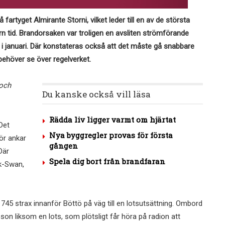
fartyget Almirante Storni, vilket leder till en av de största
n tid. Brandorsaken var troligen en avsliten strömförande
i januari. Där konstateras också att det måste gå snabbare
 behöver se över regelverket.
 och
Du kanske också vill läsa
Rädda liv ligger varmt om hjärtat
Det
Nya byggregler provas för första
för ankar
gången
Där
Spela dig bort från brandfaran
k-Swan,
 745 strax innanför Böttö på väg till en lotsutsättning. Ombord
n liksom en lots, som plötsligt får höra på radion att