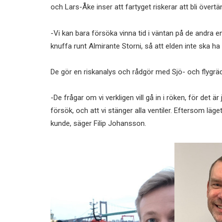
och Lars-Åke inser att fartyget riskerar att bli övert
-Vi kan bara försöka vinna tid i väntan på de andra e
knuffa runt Almirante Storni, så att elden inte ska h
De gör en riskanalys och rådgör med Sjö- och flygrä
-De frågar om vi verkligen vill gå in i röken, för det är 
försök, och att vi stänger alla ventiler. Eftersom läget 
kunde, säger Filip Johansson.