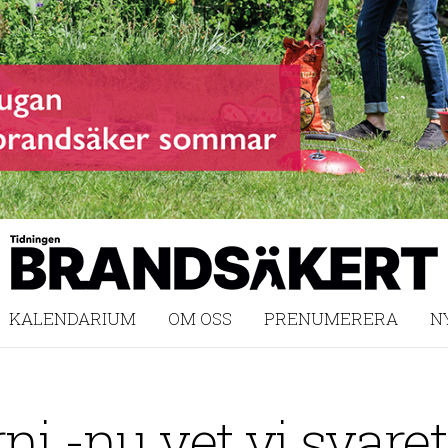
KALENDARIUM
OM OSS
PRENUMERERA
N
i -nu vet vi svaret