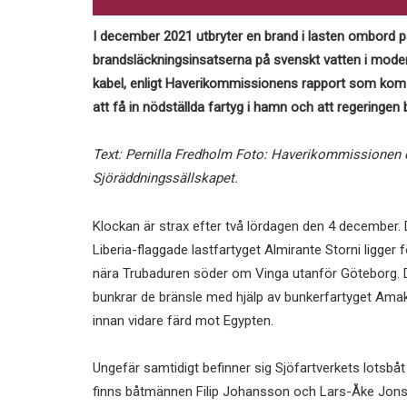
I december 2021 utbryter en brand i lasten
ombord på 
brandsläckningsinsatserna på svenskt vatten i moder
kabel, enligt Haverikommissionens rapport som kom 
att få in nödställda fartyg i hamn och att regeringen
Text: Pernilla Fredholm Foto: Haverikommissionen
Sjöräddningssällskapet.
Klockan är strax efter två lördagen den 4 december. 
Liberia-flaggade lastfartyget Almirante Storni ligger 
nära Trubaduren söder om Vinga utanför Göteborg. 
bunkrar de bränsle med hjälp av bunkerfartyget Ama
innan vidare färd mot Egypten.
Ungefär samtidigt befinner sig Sjöfartverkets lotsbåt
finns båtmännen Filip Johansson och Lars-Åke Jonsso