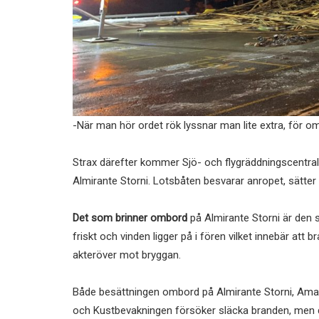
-När man hör ordet rök lyssnar man lite extra, för om d
Strax därefter kommer Sjö- och flygräddningscentral
Almirante Storni. Lotsbåten besvarar anropet, sätter
Det som brinner ombord
på Almirante Storni är den s
friskt och vinden ligger på i fören vilket innebär att 
akteröver mot bryggan.
Både besättningen ombord på Almirante Storni, Amak
och Kustbevakningen försöker släcka branden, men de f