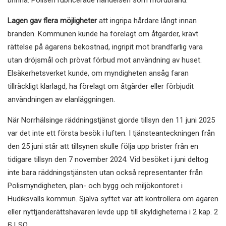
Lagen gav flera möjligheter
att ingripa hårdare långt innan
branden. Kommunen kunde ha förelagt om åtgärder, krävt
rättelse på ägarens bekostnad, ingripit mot brandfarlig vara
utan dröjsmål och prövat förbud mot användning av huset.
Elsäkerhetsverket kunde, om myndigheten ansåg faran
tillräckligt klarlagd, ha förelagt om åtgärder eller förbjudit
användningen av elanläggningen.
När Norrhälsinge räddningstjänst gjorde tillsyn den 11 juni 2025
var det inte ett första besök i luften. I tjänsteanteckningen från
den 25 juni står att tillsynen skulle följa upp brister från en
tidigare tillsyn den 7 november 2024. Vid besöket i juni deltog
inte bara räddningstjänsten utan också representanter från
Polismyndigheten, plan- och bygg och miljökontoret i
Hudiksvalls kommun. Själva syftet var att kontrollera om ägaren
eller nyttjanderättshavaren levde upp till skyldigheterna i 2 kap. 2
§ LSO.