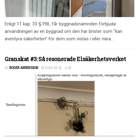
Enligt 11 kap. 33 § PBL får byggnadsnämnden förbjuda
användningen av en byggnad om den har brister som “kan
äventyra säkerheten” för dem som vistas i eller nära...
Granskat #3: Så resonerade Elsäkerhetsverket
AV
ROGER ANDERSSON
2026-05-12
0