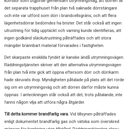
korridor som utgjorde gemensam utrymningsväg, att dörren till
det separata trapphuset från plan två saknade dörrstängare
och inte var utförd som dörr i brandcellsgräns, och att flera
lägenhetsdörrar bedömdes ha brister. Det står också att ingen
utrustning för tidig upptäckt och varning kunde identifieras, att
ingen godkänd släckutrustning påträffades och att stora
mängder brännbart material förvarades i fastigheten.
Det skarpaste enskilda fyndet är kanske ändå utrymningsvägen.
Räddningstjänsten skriver att den alternativa utrymningsvägen
från plan två inte gick att öppna eftersom dörr och dörrkarm
hade skruvats ihop. Myndigheten påtalade på plats att det rörde
sig om en utrymningsväg och att dörren därför måste kunna
öppnas. I anteckningen står också att det, trots påtalande, inte
fanns någon vilja att utföra några åtgärder.
Till detta kommer brandfarlig vara.
Vid tillsynen påträffades
enligt dokumentet brandfarlig gas och vätska som överskred