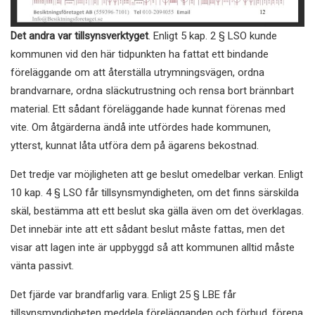
Det andra var tillsynsverktyget
. Enligt 5 kap. 2 § LSO kunde
kommunen vid den här tidpunkten ha fattat ett bindande
föreläggande om att återställa utrymningsvägen, ordna
brandvarnare, ordna släckutrustning och rensa bort brännbart
material. Ett sådant föreläggande hade kunnat förenas med
vite. Om åtgärderna ändå inte utfördes hade kommunen,
ytterst, kunnat låta utföra dem på ägarens bekostnad.
Det tredje var möjligheten att ge beslut omedelbar verkan. Enligt
10 kap. 4 § LSO får tillsynsmyndigheten, om det finns särskilda
skäl, bestämma att ett beslut ska gälla även om det överklagas.
Det innebär inte att ett sådant beslut måste fattas, men det
visar att lagen inte är uppbyggd så att kommunen alltid måste
vänta passivt.
Det fjärde var brandfarlig vara. Enligt 25 § LBE får
tillsynsmyndigheten meddela förelägganden och förbud, förena