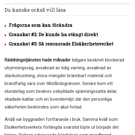
Du kanske också vill läsa
Frågorna som kan förändra
Granskat #2: De kunde ha stängt direkt
Granskat #3: Så resonerade Elsäkerhetsverket
Räddningstjänsten hade månader
tidigare beskrivit blockerad
utrymningsväg, avsaknad av tidig varning, avsaknad av
släckutrustning, stora mängder brännbart material och
brandfarlig vara över tillståndsgränsen. Senare kom ett
elunderlag som beskrev oskyddade spänningssatta delar,
skadade kablar och en boendemiljö där den personliga
säkerheten bedömdes som akut hotad.
Ändå var byggnaden fortfarande i bruk. Samma kväll som
Elsäkerhetsverkets förlängda svarstid löpte ut började det
brinna. Polisen rubricerade händelsen som mordbrand.