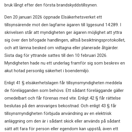
bruk långt efter den första brandskyddstillsynen.
Den 20 januari 2026 öppnade Elsäkerhetsverket ett
tillsynsärende mot den lagfarne ägaren till Iggesund 14:289. I
skrivelsen står att myndigheten ger ägaren möjlighet att yttra
sig över den bifogade handlingen, alltså besiktningsprotokollet,
och att lämna besked om vidtagna eller planerade åtgärder.
Sista dag för yttrande sattes till den 10 februari 2026.
Myndigheten hade nu ett underlag framför sig som beskrev en
akut hotad personlig säkerhet i boendemiljö.
Enligt 41 § elsäkerhetslagen får tillsynsmyndigheten meddela
de förelägganden som behövs. Ett sådant föreläggande gäller
omedelbart och får förenas med vite. Enligt 42 § får rättelse
beslutas på den ansvariges bekostnad. Och enligt 43 § får
tillsynsmyndigheten förbjuda användning av en elektrisk
anläggning om den är i sådant skick eller används på sådant
sätt att fara för person eller egendom kan uppstå; även ett