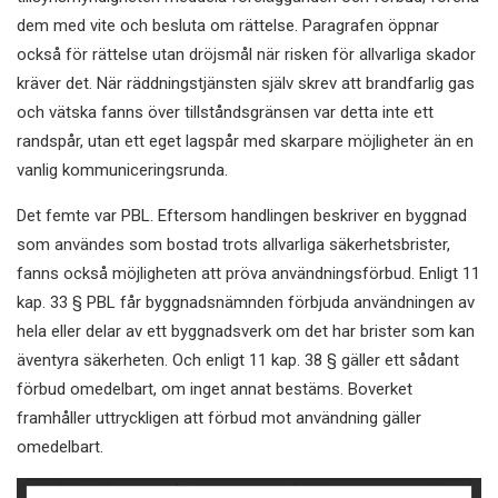
dem med vite och besluta om rättelse. Paragrafen öppnar
också för rättelse utan dröjsmål när risken för allvarliga skador
kräver det. När räddningstjänsten själv skrev att brandfarlig gas
och vätska fanns över tillståndsgränsen var detta inte ett
randspår, utan ett eget lagspår med skarpare möjligheter än en
vanlig kommuniceringsrunda.
Det femte var PBL. Eftersom handlingen beskriver en byggnad
som användes som bostad trots allvarliga säkerhetsbrister,
fanns också möjligheten att pröva användningsförbud. Enligt 11
kap. 33 § PBL får byggnadsnämnden förbjuda användningen av
hela eller delar av ett byggnadsverk om det har brister som kan
äventyra säkerheten. Och enligt 11 kap. 38 § gäller ett sådant
förbud omedelbart, om inget annat bestäms. Boverket
framhåller uttryckligen att förbud mot användning gäller
omedelbart.