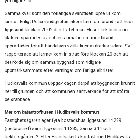
ytterligare tid.
Samma kväll som den förlängda svarstiden löpte ut kom
larmet. Enligt Polismyndigheten inkom larm om brand i ett hus i
Iggesund klockan 20.02 den 17 februari. Huset fick brinna ner,
platsen spärrades av och en anmälan om mordbrand
upprättades för att händelsen skulle kunna utredas vidare. SVT
rapporterade att larmet kom in strax före klockan 20 och att
det rörde sig om samma byggnad som tidigare
uppmärksammats efter varningar om farliga elbrister.
Hudiksvalls kommun uppgav dagen därpå att byggnaden brunnit
ner till grunden och att kommunen samverkade för att stötta
de drabbade.
Mer om katastrofhusen i Hudiksvalls kommun
Fastighetsägaren äger fyra bostadshus: Iggesund 14:289
(nedbrunnet) samt Iggesund 14:283, Sanna 3:11 och
Rektorsgården 2. Efter Brandsäkerts kontakt med Hudiksvalls