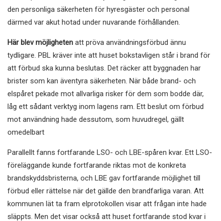
den personliga säkerheten för hyresgäster och personal
därmed var akut hotad under nuvarande förhållanden.
Här blev möjligheten
att pröva användningsförbud ännu
tydligare. PBL kräver inte att huset bokstavligen står i brand för
att förbud ska kunna beslutas. Det räcker att byggnaden har
brister som kan äventyra säkerheten. När både brand- och
elspåret pekade mot allvarliga risker för dem som bodde där,
låg ett sådant verktyg inom lagens ram. Ett beslut om förbud
mot användning hade dessutom, som huvudregel, gällt
omedelbart
Parallellt fanns fortfarande LSO- och LBE-spåren kvar. Ett LSO-
föreläggande kunde fortfarande riktas mot de konkreta
brandskyddsbristerna, och LBE gav fortfarande möjlighet till
förbud eller rättelse när det gällde den brandfarliga varan. Att
kommunen lät ta fram elprotokollen visar att frågan inte hade
släppts. Men det visar också att huset fortfarande stod kvar i