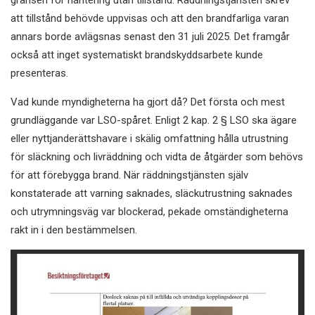
gränsen för hantering utan tillstånd. Räddningstjänsten skrev
att tillstånd behövde uppvisas och att den brandfarliga varan
annars borde avlägsnas senast den 31 juli 2025. Det framgår
också att inget systematiskt brandskyddsarbete kunde
presenteras.
Vad kunde myndigheterna ha gjort då? Det första och mest
grundläggande var LSO-spåret. Enligt 2 kap. 2 § LSO ska ägare
eller nyttjanderättshavare i skälig omfattning hålla utrustning
för släckning och livräddning och vidta de åtgärder som behövs
för att förebygga brand. När räddningstjänsten själv
konstaterade att varning saknades, släckutrustning saknades
och utrymningsväg var blockerad, pekade omständigheterna
rakt in i den bestämmelsen.