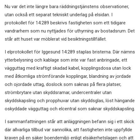
Nu var det inte längre bara räddningstjänstens observationer,
utan också ett separat tekniskt underlag på elsidan. I
protokollet för 14:289 beskrivs fastigheten som ett tidigare
vandrarhem som nu nyttjades för uthyrning av bostadsrum. Det
står att huset var möblerat vid besiktningstillfället.
I elprotokollet för Iggesund 14:289 staplas bristerna. Där nämns
ytterbelysning och kablage som inte var fast anbringade, ett
vägguttag med kraftigt skadad kabel, kopplingsdosa utan lock
med åtkomliga strömförande kopplingar, blandning av jordade
och ojordade uttag, doslock som saknas på flera platser,
strömbrytare utan skyddsramar, undercentraler utan
skyddskapsling och propphuvar utan skyddsglas, löst hängande
oskyddade vägguttag och elcentral som saknar skyddskapsling.
I sammanfattningen står att anläggningen befann sig i ett skick
där allvarliga tillbud var sannolika, att fastigheten inte uppfyllde
kraven på en säker boendemiljö enligt elsäkerhetslagen och att