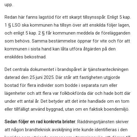
upp.
Redan här fanns lagstöd för ett skarpt tillsynsspår. Enligt 5 kap.
1 § LSO ska kommunen ha tillsyn över att enskilda följer lagen,
och enligt 5 kap. 2 § får kommunen meddela de förelägganden
som behövs. Samma bestämmelse öppnar för vite och för att
kommunen i sista hand kan låta utföra åtgärden på den
enskildes bekostnad.
Det centrala dokumentet i brandspåret är tjänsteanteckningen
daterad den 25 juni 2025. Där står att fastigheten utgjorde
bostad för flera individer som bodde i separata rum eller
lägenheter och att flera var folkbokförda där och hade bott där
under ett antal år. Det betyder att det inte handlade om en tom
eller tillfälligt använd byggnad, utan om en faktisk boendemiljö.
Sedan följer en rad konkreta brister
. Räddningstjänsten skriver
att någon brandteknisk avskiljning inte kunde identifieras i den