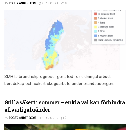
AV
ROGER ANDERSSON
2026-06-24
0
SMHI:s brandriskprognoser ger stöd för eldningsförbud,
beredskap och säkert skogsarbete under brandsäsongen.
Grilla säkert i sommar – enkla val kan förhindra
allvarliga bränder
AV
ROGER ANDERSSON
2026-06-16
0