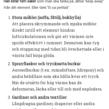
Han listar fem saker
som man ska tänka på, alltså ”keep away”
från ditt element. Eller tänk ”Ei sa peittää”.
Stora möbler (soffa, fåtölj, bokhylla)
Att placera skrymmande och mjuka möbler
direkt intill ett element hindrar
luftcirkulationen och gör att värmen inte
sprids effektivt i rummet. Dessutom kan tyg
och stoppning med tiden bli överhettade eller i
värsta fall börja glöda.
Sprayflaskor och trycksatta burkar
Aerosolburkar (t.ex. rumsdoftare, hårspray) och
andra behållare som ska hålla kvar ett tryck.
När de utsätts för hög värme kan de
deformeras, läcka eller till och med explodera.
Gardiner och andra textilier
Långdragna gardiner, draperier eller andra