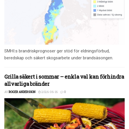
SMHI:s brandriskprognoser ger stöd för eldningsförbud,
beredskap och säkert skogsarbete under brandsäsongen.
Grilla säkert i sommar – enkla val kan förhindra
allvarliga bränder
AV
ROGER ANDERSSON
2026-06-16
0