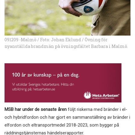
091209 -Malmö / Foto: Johan Eklund / Övning för
nyanställda brandmän på övningsfältet Barbara i Malmö.
MSB har under de senaste åren
följt riskerna med bränder i el-
och hybridfordon och har gjort en sammanställning av bränder i
elfordon och eltransportmedel 2018-2023, som bygger på
räddningstjänsternas händelserapporter.