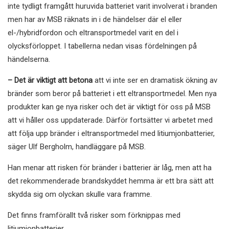
inte tydligt framgått huruvida batteriet varit involverat i branden
men har av MSB räknats in i de händelser där el eller
el-/hybridfordon och eltransportmedel varit en del i
olycksförloppet. I tabellerna nedan visas fördelningen på
händelserna.
– Det är viktigt att betona
att vi inte ser en dramatisk ökning av
bränder som beror på batteriet i ett eltransportmedel. Men nya
produkter kan ge nya risker och det är viktigt för oss på MSB
att vi håller oss uppdaterade. Därför fortsätter vi arbetet med
att följa upp bränder i eltransportmedel med litiumjonbatterier,
säger Ulf Bergholm, handläggare på MSB.
Han menar att risken för bränder i batterier är låg, men att ha
det rekommenderade brandskyddet hemma är ett bra sätt att
skydda sig om olyckan skulle vara framme.
Det finns framförallt två risker som förknippas med
litiumjonbatterier.