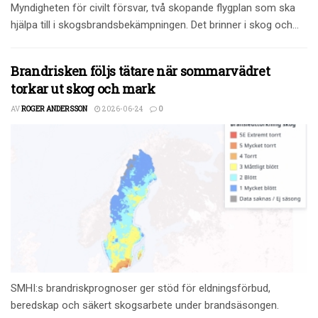
Myndigheten för civilt försvar, två skopande flygplan som ska
hjälpa till i skogsbrandsbekämpningen. Det brinner i skog och...
Brandrisken följs tätare när sommarvädret
torkar ut skog och mark
AV
ROGER ANDERSSON
2026-06-24
0
SMHI:s brandriskprognoser ger stöd för eldningsförbud,
beredskap och säkert skogsarbete under brandsäsongen.